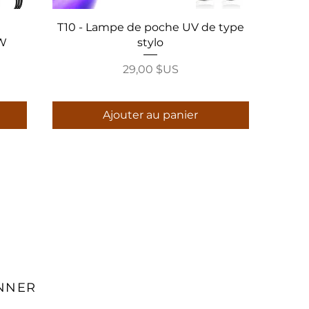
T10 - Lampe de poche UV de type
5W
stylo
Prix
29,00 $US
Ajouter au panier
NNER