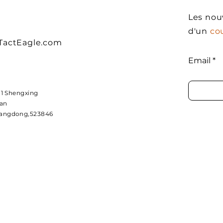
Les nou
d'un
co
TactEagle.com
Email
11 Shengxing
'an
angdong,523846