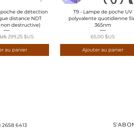
 poche de détection
T9 - Lampe de poche UV
ngue distance NDT
polyvalente quotidienne 
 non destructive)
365nm
inal
Prix promotionnel
Prix
$US
299,25 $US
65,00 $US
er au panier
Ajouter au panier
S'ABO
8 2658 6413