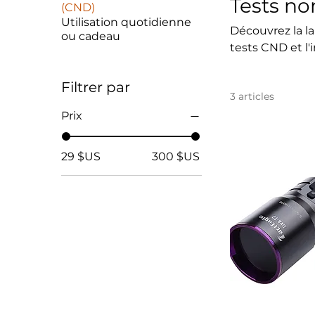
Tests no
(CND)
Utilisation quotidienne
Découvrez la l
ou cadeau
tests CND et l
portable garan
matière de test
Filtrer par
3 articles
maintenance in
des outils d’ins
Prix
29 $US
300 $US