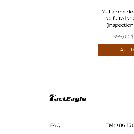
T7 - Lampe de
de fuite lo
(inspection
Prix orig
399,00 
Ajout
FAQ
Tel: +86
13