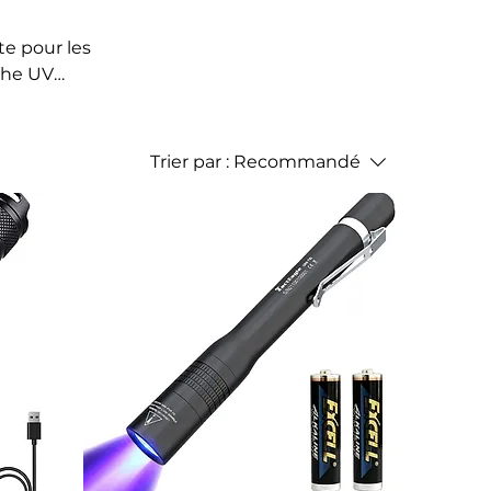
te pour les
che UV
strielles en
alité, la
maintenant
Trier par :
Recommandé