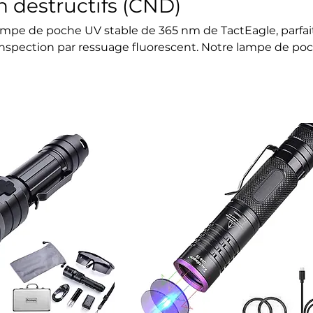
n destructifs (CND)
ampe de poche UV stable de 365 nm de TactEagle, parfai
'inspection par ressuage fluorescent. Notre lampe de po
tit un flux lumineux constant et répond aux normes indu
s non destructifs, ce qui la rend idéale pour le contrôle qu
dustrielle et les inspections de sécurité. Achetez dès 
pection fiables.