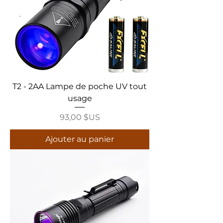
T2 - 2AA Lampe de poche UV tout
usage
Prix
93,00 $US
Ajouter au panier