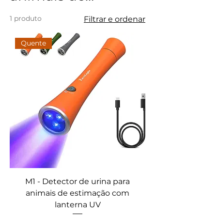
estimação
1 produto
Filtrar e ordenar
Quente
M1 - Detector de urina para
animais de estimação com
lanterna UV