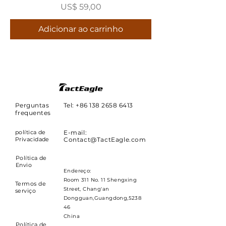
Preço
US$ 59,00
Adicionar ao carrinho
Perguntas
Tel: +86
138 2658 6413
frequentes
política de
E-mail:
Privacidade
Contact@TactEagle.com
Política de
Envio
Endereço:
Room 311 No. 11 Shengxing
Termos de
Street, Chang'an
serviço
Dongguan,Guangdong,5238
46
China
Política de