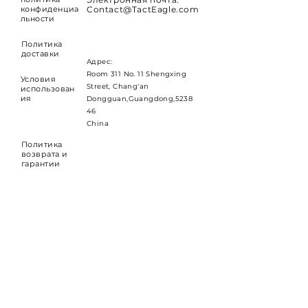
конфиденциа
Contact@TactEagle.com
льности
Политика
доставки
Адрес:
Room 311 No. 11 Shengxing
Условия
Street, Chang'an
использован
ия
Dongguan,Guangdong,5238
46
China
Политика
возврата и
гарантии
ПОДПИСАТЬСЯ
Новые подписки могут
получить
купон на скидку
5%
Email